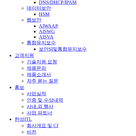
DNS/DHCP/IPAM
데이터보안
HSM
웹보안
AIWAAP
AISWG
AISVA
통합유지보수
보안SI및통합유지보수
고객지원
기술지원 요청
제품문의
제품소개서
자주 묻는 질문
홍보
사업실적
인증 및 수상내역
사내.외 행사
사업 파트너
한성ITL
회사개요 및 CI
비전