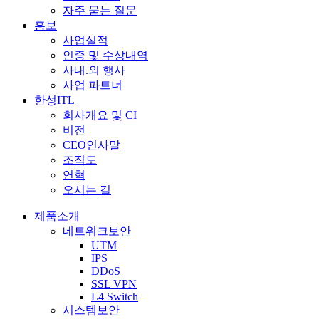
자주 묻는 질문
홍보
사업실적
인증 및 수상내역
사내.외 행사
사업 파트너
한성ITL
회사개요 및 CI
비전
CEO인사말
조직도
연혁
오시는 길
제품소개
네트워크보안
UTM
IPS
DDoS
SSL VPN
L4 Switch
시스템보안