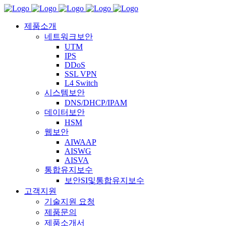
제품소개
네트워크보안
UTM
IPS
DDoS
SSL VPN
L4 Switch
시스템보안
DNS/DHCP/IPAM
데이터보안
HSM
웹보안
AIWAAP
AISWG
AISVA
통합유지보수
보안SI및통합유지보수
고객지원
기술지원 요청
제품문의
제품소개서